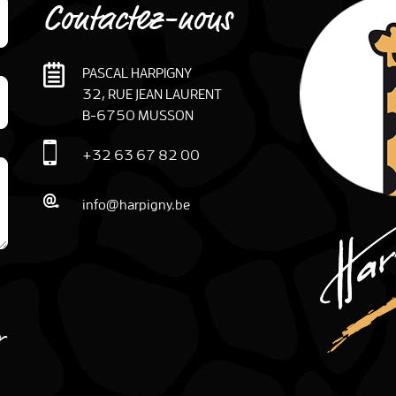
Contactez-nous
PASCAL HARPIGNY
32, RUE JEAN LAURENT
B
-
6750
MUSSON
+32 63 67 82 00
info@harpigny.be